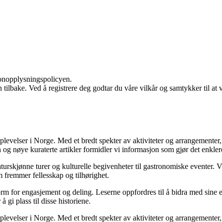
sonopplysningspolicyen.
den tilbake. Ved å registrere deg godtar du våre vilkår og samtykker til 
levelser i Norge. Med et bredt spekter av aktiviteter og arrangementer,
og nøye kuraterte artikler formidler vi informasjon som gjør det enkler
naturskjønne turer og kulturelle begivenheter til gastronomiske eventer.
m fremmer fellesskap og tilhørighet.
m for engasjement og deling. Leserne oppfordres til å bidra med sine e
å gi plass til disse historiene.
levelser i Norge. Med et bredt spekter av aktiviteter og arrangementer,