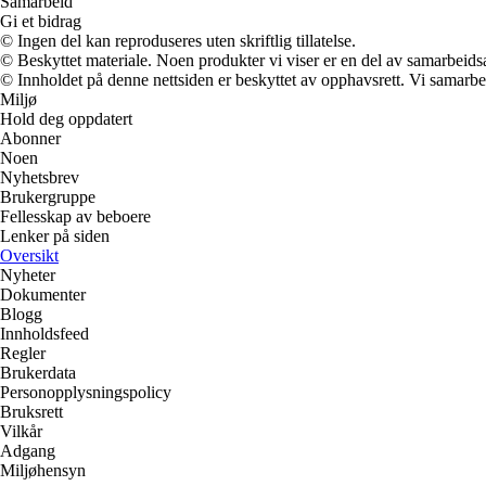
Samarbeid
Gi et bidrag
© Ingen del kan reproduseres uten skriftlig tillatelse.
© Beskyttet materiale. Noen produkter vi viser er en del av samarbeid
© Innholdet på denne nettsiden er beskyttet av opphavsrett. Vi samarbe
Miljø
Hold deg oppdatert
Abonner
Noen
Nyhetsbrev
Brukergruppe
Fellesskap av beboere
Lenker på siden
Oversikt
Nyheter
Dokumenter
Blogg
Innholdsfeed
Regler
Brukerdata
Personopplysningspolicy
Bruksrett
Vilkår
Adgang
Miljøhensyn