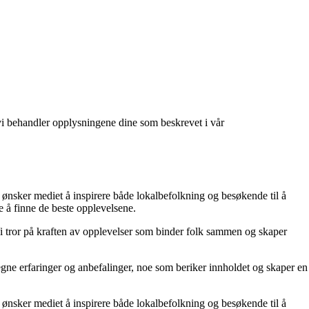
at vi behandler opplysningene dine som beskrevet i vår
 ønsker mediet å inspirere både lokalbefolkning og besøkende til å
e å finne de beste opplevelsene.
 Vi tror på kraften av opplevelser som binder folk sammen og skaper
gne erfaringer og anbefalinger, noe som beriker innholdet og skaper en
 ønsker mediet å inspirere både lokalbefolkning og besøkende til å