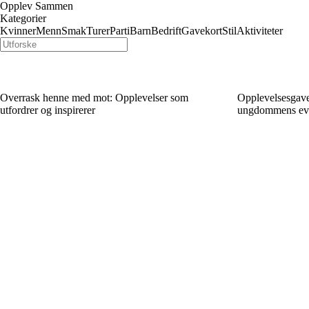
Opplev Sammen
Kategorier
Kvinner
Menn
Smak
Turer
Parti
Barn
Bedrift
Gavekort
Stil
Aktiviteter
Overrask henne med mot: Opplevelser som
Opplevelsesgaver
utfordrer og inspirerer
ungdommens even