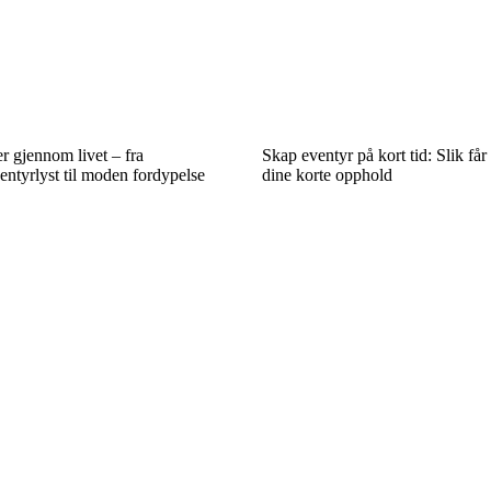
 gjennom livet – fra
Skap eventyr på kort tid: Slik får
tyrlyst til moden fordypelse
dine korte opphold