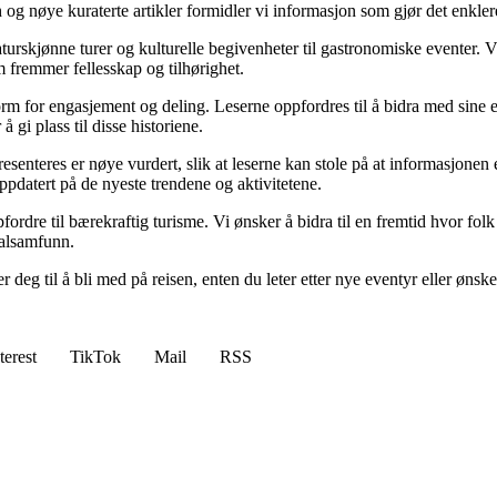
og nøye kuraterte artikler formidler vi informasjon som gjør det enkler
naturskjønne turer og kulturelle begivenheter til gastronomiske eventer.
m fremmer fellesskap og tilhørighet.
m for engasjement og deling. Leserne oppfordres til å bidra med sine e
å gi plass til disse historiene.
presenteres er nøye vurdert, slik at leserne kan stole på at informasjone
oppdatert på de nyeste trendene og aktivitetene.
rdre til bærekraftig turisme. Vi ønsker å bidra til en fremtid hvor folk
kalsamfunn.
r deg til å bli med på reisen, enten du leter etter nye eventyr eller ø
terest
TikTok
Mail
RSS