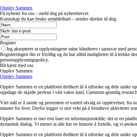
Opplev Sammen
Få nyheter fra oss – meld deg på nyhetsbrevet
Kunnskap du kan bruke umiddelbart – sendes direkte til deg.
Skriv inn e-post
Register
Jeg aksepterer at opplysningene mine håndteres i samsvar med per
Registreringen din er frivillig og du har alltid muligheten til å trekke 
personopplysningspolicy.
Bli kjent med oss
Opplev Sammen
Opplev Sammen
Opplev Sammen er en plattform dedikert til å utforske og dele unike opp
oppdage de skjulte perlene i vårt vakre land. Gjennom grundig research 
Vårt mål er å samle og presentere et variert utvalg av opplevelser, fra 
minner for livet. Derfor legger vi stor vekt på å fremheve aktiviteter so
Opplev Sammen er mer enn bare en informasjonskilde; det er en plattfor
dynamisk dialog. Vi mener at alle har en historie å fortelle, og vi ønsker 
Opplev Sammen er en plattform dedikert til å utforske og dele unike opp