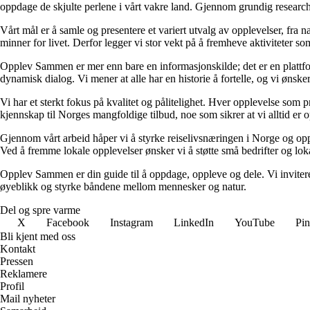
oppdage de skjulte perlene i vårt vakre land. Gjennom grundig research 
Vårt mål er å samle og presentere et variert utvalg av opplevelser, fra 
minner for livet. Derfor legger vi stor vekt på å fremheve aktiviteter so
Opplev Sammen er mer enn bare en informasjonskilde; det er en plattfor
dynamisk dialog. Vi mener at alle har en historie å fortelle, og vi ønsker 
Vi har et sterkt fokus på kvalitet og pålitelighet. Hver opplevelse som 
kjennskap til Norges mangfoldige tilbud, noe som sikrer at vi alltid er 
Gjennom vårt arbeid håper vi å styrke reiselivsnæringen i Norge og oppfo
Ved å fremme lokale opplevelser ønsker vi å støtte små bedrifter og lo
Opplev Sammen er din guide til å oppdage, oppleve og dele. Vi invitere
øyeblikk og styrke båndene mellom mennesker og natur.
Del og spre varme
X
Facebook
Instagram
LinkedIn
YouTube
Pin
Bli kjent med oss
Kontakt
Pressen
Reklamere
Profil
Mail nyheter