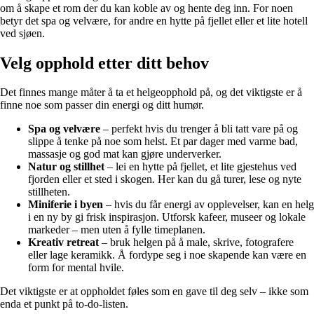
om å skape et rom der du kan koble av og hente deg inn. For noen
betyr det spa og velvære, for andre en hytte på fjellet eller et lite hotell
ved sjøen.
Velg opphold etter ditt behov
Det finnes mange måter å ta et helgeopphold på, og det viktigste er å
finne noe som passer din energi og ditt humør.
Spa og velvære
– perfekt hvis du trenger å bli tatt vare på og
slippe å tenke på noe som helst. Et par dager med varme bad,
massasje og god mat kan gjøre underverker.
Natur og stillhet
– lei en hytte på fjellet, et lite gjestehus ved
fjorden eller et sted i skogen. Her kan du gå turer, lese og nyte
stillheten.
Miniferie i byen
– hvis du får energi av opplevelser, kan en helg
i en ny by gi frisk inspirasjon. Utforsk kafeer, museer og lokale
markeder – men uten å fylle timeplanen.
Kreativ retreat
– bruk helgen på å male, skrive, fotografere
eller lage keramikk. Å fordype seg i noe skapende kan være en
form for mental hvile.
Det viktigste er at oppholdet føles som en gave til deg selv – ikke som
enda et punkt på to-do-listen.