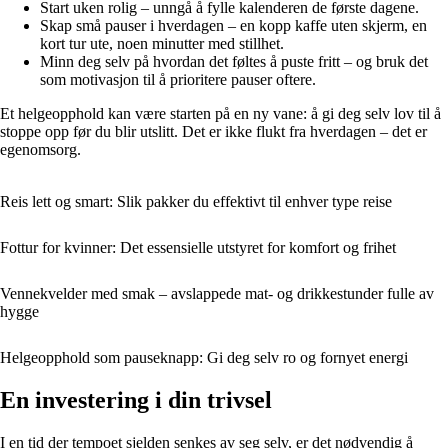
Start uken rolig – unngå å fylle kalenderen de første dagene.
Skap små pauser i hverdagen – en kopp kaffe uten skjerm, en
kort tur ute, noen minutter med stillhet.
Minn deg selv på hvordan det føltes å puste fritt – og bruk det
som motivasjon til å prioritere pauser oftere.
Et helgeopphold kan være starten på en ny vane: å gi deg selv lov til å
stoppe opp før du blir utslitt. Det er ikke flukt fra hverdagen – det er
egenomsorg.
Reis lett og smart: Slik pakker du effektivt til enhver type reise
Fottur for kvinner: Det essensielle utstyret for komfort og frihet
Vennekvelder med smak – avslappede mat- og drikkestunder fulle av
hygge
Helgeopphold som pauseknapp: Gi deg selv ro og fornyet energi
En investering i din trivsel
I en tid der tempoet sjelden senkes av seg selv, er det nødvendig å