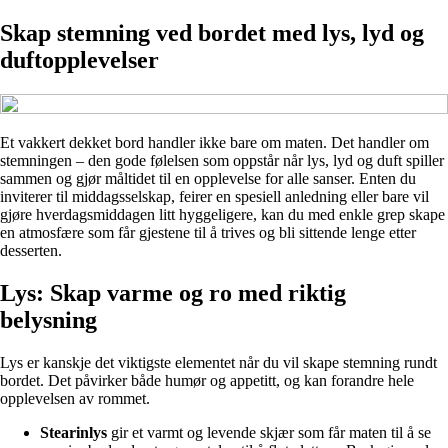
Skap stemning ved bordet med lys, lyd og
duftopplevelser
Et vakkert dekket bord handler ikke bare om maten. Det handler om
stemningen – den gode følelsen som oppstår når lys, lyd og duft spiller
sammen og gjør måltidet til en opplevelse for alle sanser. Enten du
inviterer til middagsselskap, feirer en spesiell anledning eller bare vil
gjøre hverdagsmiddagen litt hyggeligere, kan du med enkle grep skape
en atmosfære som får gjestene til å trives og bli sittende lenge etter
desserten.
Lys: Skap varme og ro med riktig
belysning
Lys er kanskje det viktigste elementet når du vil skape stemning rundt
bordet. Det påvirker både humør og appetitt, og kan forandre hele
opplevelsen av rommet.
Stearinlys
gir et varmt og levende skjær som får maten til å se