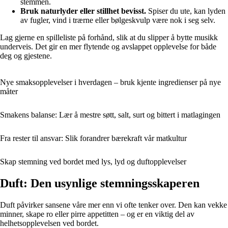
stemmen.
Bruk naturlyder eller stillhet bevisst.
Spiser du ute, kan lyden
av fugler, vind i trærne eller bølgeskvulp være nok i seg selv.
Lag gjerne en spilleliste på forhånd, slik at du slipper å bytte musikk
underveis. Det gir en mer flytende og avslappet opplevelse for både
deg og gjestene.
Nye smaksopplevelser i hverdagen – bruk kjente ingredienser på nye
måter
Smakens balanse: Lær å mestre søtt, salt, surt og bittert i matlagingen
Fra rester til ansvar: Slik forandrer bærekraft vår matkultur
Skap stemning ved bordet med lys, lyd og duftopplevelser
Duft: Den usynlige stemningsskaperen
Duft påvirker sansene våre mer enn vi ofte tenker over. Den kan vekke
minner, skape ro eller pirre appetitten – og er en viktig del av
helhetsopplevelsen ved bordet.