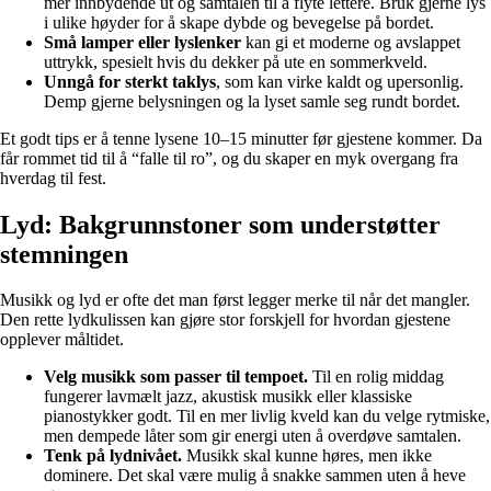
mer innbydende ut og samtalen til å flyte lettere. Bruk gjerne lys
i ulike høyder for å skape dybde og bevegelse på bordet.
Små lamper eller lyslenker
kan gi et moderne og avslappet
uttrykk, spesielt hvis du dekker på ute en sommerkveld.
Unngå for sterkt taklys
, som kan virke kaldt og upersonlig.
Demp gjerne belysningen og la lyset samle seg rundt bordet.
Et godt tips er å tenne lysene 10–15 minutter før gjestene kommer. Da
får rommet tid til å “falle til ro”, og du skaper en myk overgang fra
hverdag til fest.
Lyd: Bakgrunnstoner som understøtter
stemningen
Musikk og lyd er ofte det man først legger merke til når det mangler.
Den rette lydkulissen kan gjøre stor forskjell for hvordan gjestene
opplever måltidet.
Velg musikk som passer til tempoet.
Til en rolig middag
fungerer lavmælt jazz, akustisk musikk eller klassiske
pianostykker godt. Til en mer livlig kveld kan du velge rytmiske,
men dempede låter som gir energi uten å overdøve samtalen.
Tenk på lydnivået.
Musikk skal kunne høres, men ikke
dominere. Det skal være mulig å snakke sammen uten å heve