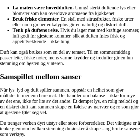
La maten være hovedduften.
Unngå sterkt duftende lys eller
blomster som kan overdøve aromaene fra kjøkkenet.
Bruk friske elementer.
En skål med sitrusfrukter, friske urter
eller noen grener eukalyptus gir en naturlig og diskret duft.
Tenk på duftens reise.
Hvis du lager mat med kraftige aromaer,
luft godt før gjestene kommer, slik at duften føles frisk og
appetittvekkende – ikke tung.
Duft kan også brukes som en del av temaet. Til en sommermiddag
passer lette, friske noter, mens varme krydder og tredufter gir en lun
stemning om høsten og vinteren.
Samspillet mellom sanser
Når lys, lyd og duft spiller sammen, oppstår en helhet som gjør
måltidet til mer enn bare mat. Det handler om balanse – ikke for mye
av det ene, ikke for lite av det andre. Et dempet lys, en rolig melodi og
en diskret duft kan sammen skape en følelse av nærvær og ro som gjør
at gjestene føler seg vel.
Du trenger verken dyrt utstyr eller store forberedelser. Det viktigste er å
tenke gjennom hvilken stemning du ønsker å skape – og bruke sansene
som verktøy.