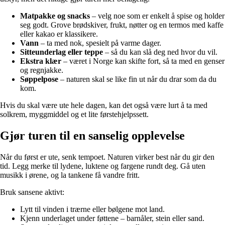
Matpakke og snacks
– velg noe som er enkelt å spise og holder
seg godt. Grove brødskiver, frukt, nøtter og en termos med kaffe
eller kakao er klassikere.
Vann
– ta med nok, spesielt på varme dager.
Sitteunderlag eller teppe
– så du kan slå deg ned hvor du vil.
Ekstra klær
– været i Norge kan skifte fort, så ta med en genser
og regnjakke.
Søppelpose
– naturen skal se like fin ut når du drar som da du
kom.
Hvis du skal være ute hele dagen, kan det også være lurt å ta med
solkrem, myggmiddel og et lite førstehjelpssett.
Gjør turen til en sanselig opplevelse
Når du først er ute, senk tempoet. Naturen virker best når du gir den
tid. Legg merke til lydene, luktene og fargene rundt deg. Gå uten
musikk i ørene, og la tankene få vandre fritt.
Bruk sansene aktivt:
Lytt til vinden i trærne eller bølgene mot land.
Kjenn underlaget under føttene – barnåler, stein eller sand.