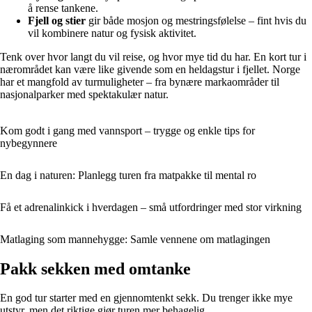
å rense tankene.
Fjell og stier
gir både mosjon og mestringsfølelse – fint hvis du
vil kombinere natur og fysisk aktivitet.
Tenk over hvor langt du vil reise, og hvor mye tid du har. En kort tur i
nærområdet kan være like givende som en heldagstur i fjellet. Norge
har et mangfold av turmuligheter – fra bynære markaområder til
nasjonalparker med spektakulær natur.
Kom godt i gang med vannsport – trygge og enkle tips for
nybegynnere
En dag i naturen: Planlegg turen fra matpakke til mental ro
Få et adrenalinkick i hverdagen – små utfordringer med stor virkning
Matlaging som mannehygge: Samle vennene om matlagingen
Pakk sekken med omtanke
En god tur starter med en gjennomtenkt sekk. Du trenger ikke mye
utstyr, men det riktige gjør turen mer behagelig.