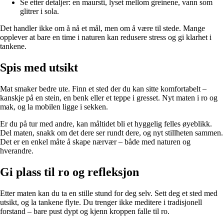
Se etter detaljer: en maursti, lyset mellom greinene, vann som
glitrer i sola.
Det handler ikke om å nå et mål, men om å være til stede. Mange
opplever at bare en time i naturen kan redusere stress og gi klarhet i
tankene.
Spis med utsikt
Mat smaker bedre ute. Finn et sted der du kan sitte komfortabelt –
kanskje på en stein, en benk eller et teppe i gresset. Nyt maten i ro og
mak, og la mobilen ligge i sekken.
Er du på tur med andre, kan måltidet bli et hyggelig felles øyeblikk.
Del maten, snakk om det dere ser rundt dere, og nyt stillheten sammen.
Det er en enkel måte å skape nærvær – både med naturen og
hverandre.
Gi plass til ro og refleksjon
Etter maten kan du ta en stille stund for deg selv. Sett deg et sted med
utsikt, og la tankene flyte. Du trenger ikke meditere i tradisjonell
forstand – bare pust dypt og kjenn kroppen falle til ro.