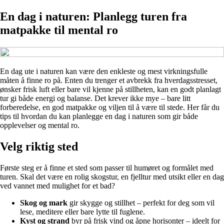
En dag i naturen: Planlegg turen fra
matpakke til mental ro
En dag ute i naturen kan være den enkleste og mest virkningsfulle
måten å finne ro på. Enten du trenger et avbrekk fra hverdagsstresset,
ønsker frisk luft eller bare vil kjenne på stillheten, kan en godt planlagt
tur gi både energi og balanse. Det krever ikke mye – bare litt
forberedelse, en god matpakke og viljen til å være til stede. Her får du
tips til hvordan du kan planlegge en dag i naturen som gir både
opplevelser og mental ro.
Velg riktig sted
Første steg er å finne et sted som passer til humøret og formålet med
turen. Skal det være en rolig skogstur, en fjelltur med utsikt eller en dag
ved vannet med mulighet for et bad?
Skog og mark
gir skygge og stillhet – perfekt for deg som vil
lese, meditere eller bare lytte til fuglene.
Kyst og strand
byr på frisk vind og åpne horisonter – ideelt for