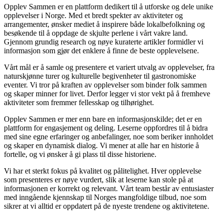
Opplev Sammen er en plattform dedikert til å utforske og dele unike
opplevelser i Norge. Med et bredt spekter av aktiviteter og
arrangementer, ønsker mediet å inspirere både lokalbefolkning og
besøkende til å oppdage de skjulte perlene i vårt vakre land.
Gjennom grundig research og nøye kuraterte artikler formidler vi
informasjon som gjør det enklere å finne de beste opplevelsene.
Vårt mål er å samle og presentere et variert utvalg av opplevelser, fra
naturskjønne turer og kulturelle begivenheter til gastronomiske
eventer. Vi tror på kraften av opplevelser som binder folk sammen
og skaper minner for livet. Derfor legger vi stor vekt på å fremheve
aktiviteter som fremmer fellesskap og tilhørighet.
Opplev Sammen er mer enn bare en informasjonskilde; det er en
plattform for engasjement og deling. Leserne oppfordres til å bidra
med sine egne erfaringer og anbefalinger, noe som beriker innholdet
og skaper en dynamisk dialog. Vi mener at alle har en historie å
fortelle, og vi ønsker å gi plass til disse historiene.
Vi har et sterkt fokus på kvalitet og pålitelighet. Hver opplevelse
som presenteres er nøye vurdert, slik at leserne kan stole på at
informasjonen er korrekt og relevant. Vårt team består av entusiaster
med inngående kjennskap til Norges mangfoldige tilbud, noe som
sikrer at vi alltid er oppdatert på de nyeste trendene og aktivitetene.