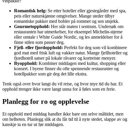
vinpakke?
Romantisk helg:
Se etter hoteller eller gjestegårder med spa,
peis eller naturskjønne omgivelser. Mange steder tilbyr
romantiske pakker med bobler på rommet og sen utsjekk.
Gourmetopphold:
Her står maten i sentrum. Undersøk om
restauranten har utmerkelser, for eksempel Michelin-stjerne
eller omtale i White Guide Nordic, og les anmeldelser for å
finne stilen som passer deg.
Fjell- eller fjordopphold:
Perfekt for deg som vil kombinere
god mat med frisk luft og vakker natur. Mange fjellhoteller og
fjordhotell satser på lokale råvarer og kortreiste menyer.
Byopphold:
Kombiner middagen med kultur, shopping eller
konsert. I byene finner du ofte spennende restauranter og
hotellpakker som gir deg det lille ekstra.
Tenk også over hvor langt du vil reise, og hvor mye tid du har. Et
opphold trenger ikke være langt unna for å føles som en ferie.
Planlegg for ro og opplevelse
Et opphold med middag handler ikke bare om selve måltidet, men
om helheten. Planlegg slik at du får tid til å nyte stedet, slappe av og
kanskje ta en tur ut før middagen.