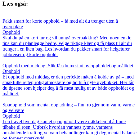
Læs også:
Pakk smart for korte opphold – få med alt du trenger uten å
overpakke
Opphold
Skal du på en kort tur og vil unngå overpakking? Med noen enkle
tips kan du planlegge bedre, velge riktige klær og få plass til alt du
trenger i en liten bag. Les hvordan du pakker smart for helgeturer,
jobbreiser og korte opphold.
Opphold med middag: Slik får du mest ut av oppholdet og måltidet
Opphold
Et opphold med middag er den perfekte måten å koble av på – med
smakfulle retter, rolig atmosfære og tid til å nyte øyeblikket. Her får
du tipsene som hjelper deg å få mest mulig ut av både oppholdet og
måltidet.
Spaopphold som mental oppladning – finn ro gjennom vann, varme
og velvære
Opphold
I en travel hverdag kan et spaopphold være nøkkelen til å finne
tilbake til roen. Utforsk hvordan vannets rytme, varmens
omsluttende kraft og velværebehandlinger kan gi deg mental balanse
og fornyet overskudd.