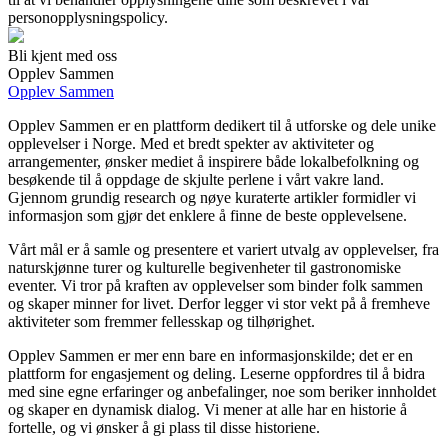
personopplysningspolicy.
Bli kjent med oss
Opplev Sammen
Opplev Sammen
Opplev Sammen er en plattform dedikert til å utforske og dele unike
opplevelser i Norge. Med et bredt spekter av aktiviteter og
arrangementer, ønsker mediet å inspirere både lokalbefolkning og
besøkende til å oppdage de skjulte perlene i vårt vakre land.
Gjennom grundig research og nøye kuraterte artikler formidler vi
informasjon som gjør det enklere å finne de beste opplevelsene.
Vårt mål er å samle og presentere et variert utvalg av opplevelser, fra
naturskjønne turer og kulturelle begivenheter til gastronomiske
eventer. Vi tror på kraften av opplevelser som binder folk sammen
og skaper minner for livet. Derfor legger vi stor vekt på å fremheve
aktiviteter som fremmer fellesskap og tilhørighet.
Opplev Sammen er mer enn bare en informasjonskilde; det er en
plattform for engasjement og deling. Leserne oppfordres til å bidra
med sine egne erfaringer og anbefalinger, noe som beriker innholdet
og skaper en dynamisk dialog. Vi mener at alle har en historie å
fortelle, og vi ønsker å gi plass til disse historiene.