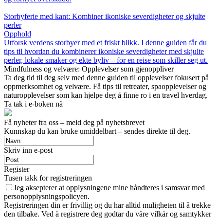
Storbyferie med kant: Kombiner ikoniske severdigheter og skjulte
perler
Opphold
Utforsk verdens storbyer med et friskt blikk. I denne guiden får du
tips til hvordan du kombinerer ikoniske severdigheter med skjulte
perler, lokale smaker og ekte byliv – for en reise som skiller seg ut.
Mindfulness og velvære: Opplevelser som gjenoppliver
Ta deg tid til deg selv med denne guiden til opplevelser fokusert på
oppmerksomhet og velvære. Få tips til retreater, spaopplevelser og
naturopplevelser som kan hjelpe deg å finne ro i en travel hverdag.
Ta tak i e-boken nå
Få nyheter fra oss – meld deg på nyhetsbrevet
Kunnskap du kan bruke umiddelbart – sendes direkte til deg.
Skriv inn e-post
Register
Tusen takk for registreringen
Jeg aksepterer at opplysningene mine håndteres i samsvar med
personopplysningspolicyen.
Registreringen din er frivillig og du har alltid muligheten til å trekke
den tilbake. Ved å registrere deg godtar du våre vilkår og samtykker