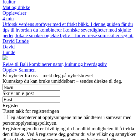
Kultur
Mat og drikke
Opplevelser
4 min
Utforsk verdens storbyer med et friskt blikk. I denne guiden får du
tips til hvordan du kombinerer ikoniske severdigheter med skjulte
perler, lokale smaker og ekte byliv – for en reise som skiller seg ut.
David Lunde
David
Lunde
Reise til Bali kombinerer natur, kultur og hverdagsliv
Opplev Sammen
Få nyheter fra oss – meld deg på nyhetsbrevet
Kunnskap du kan bruke umiddelbart – sendes direkte til deg.
Skriv inn e-post
Register
Tusen takk for registreringen
Jeg aksepterer at opplysningene mine håndteres i samsvar med
personopplysningspolicyen.
Registreringen din er frivillig og du har alltid muligheten til å trekke
den tilbake. Ved å registrere deg godtar du våre vilkår og samtykker
til at vi behandler opplysningene dine som beskrevet i vår