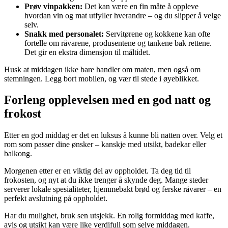
Prøv vinpakken:
Det kan være en fin måte å oppleve
hvordan vin og mat utfyller hverandre – og du slipper å velge
selv.
Snakk med personalet:
Servitørene og kokkene kan ofte
fortelle om råvarene, produsentene og tankene bak rettene.
Det gir en ekstra dimensjon til måltidet.
Husk at middagen ikke bare handler om maten, men også om
stemningen. Legg bort mobilen, og vær til stede i øyeblikket.
Forleng opplevelsen med en god natt og
frokost
Etter en god middag er det en luksus å kunne bli natten over. Velg et
rom som passer dine ønsker – kanskje med utsikt, badekar eller
balkong.
Morgenen etter er en viktig del av oppholdet. Ta deg tid til
frokosten, og nyt at du ikke trenger å skynde deg. Mange steder
serverer lokale spesialiteter, hjemmebakt brød og ferske råvarer – en
perfekt avslutning på oppholdet.
Har du mulighet, bruk sen utsjekk. En rolig formiddag med kaffe,
avis og utsikt kan være like verdifull som selve middagen.