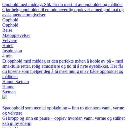
Opphold med middag: Slik får du mest ut av oppholdet og måltidet
Gjør helgeoppholdet til en minneverdig opplevelse med god mat og
avslappende omgivelser
Opphold
Opphold
Reise
Matopplevelser
Velvære
Hotell
Inspirasjon
4 min
Et opphold med middag er den perfekte måten å koble av på – med
smakfulle retter, rolig atmosfære og tid til å nyte øyeblikket. Her får
du tipsene som hjelper deg å få mest mulig ut av både oppholdet og
måltidet.
Hanne Sætnan
Hanne
Sætnan
Spaopphold som mental oppladning – finn ro gjennom vann, varme
og velvære
Gi kropp og sinn en pause – opplev hvordan vann, varme og stillhet
kan gi ny energi