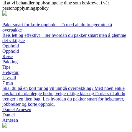
til at vi behandler opplysningene dine som beskrevet i vår
personopplysningspolicy.
Pakk smart for korte opphold – få med alt du trenger uten å
overpakke
Reis lett og effektivt – lær hvordan du pakker smart uten å glemme
det viktigste
Opphold
Opphold
Reise
Pakking
Tips
Helgetur
Livsstil
7 min
Skal du på en kort tur og vil unngå overpakking? Med noen enkle
tips kan du planlegge bedre, velge riktige klær og få plass til alt du
trenger i en liten bag. Les hvordan du pakker smart for helgeturer,
jobbreiser og korte opphold.
Daniel Arnesen
Daniel
Arnesen