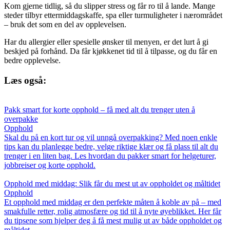
Kom gjerne tidlig, så du slipper stress og får ro til å lande. Mange
steder tilbyr ettermiddagskaffe, spa eller turmuligheter i nærområdet
– bruk det som en del av opplevelsen.
Har du allergier eller spesielle ønsker til menyen, er det lurt å gi
beskjed på forhånd. Da får kjøkkenet tid til å tilpasse, og du får en
bedre opplevelse.
Læs også:
Pakk smart for korte opphold – få med alt du trenger uten å
overpakke
Opphold
Skal du på en kort tur og vil unngå overpakking? Med noen enkle
tips kan du planlegge bedre, velge riktige klær og få plass til alt du
trenger i en liten bag. Les hvordan du pakker smart for helgeturer,
jobbreiser og korte opphold.
Opphold med middag: Slik får du mest ut av oppholdet og måltidet
Opphold
Et opphold med middag er den perfekte måten å koble av på – med
smakfulle retter, rolig atmosfære og tid til å nyte øyeblikket. Her får
du tipsene som hjelper deg å få mest mulig ut av både oppholdet og
måltidet.