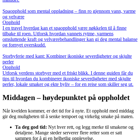
Spaopphold som mental oppladning – finn ro gjennom vann, varme
og velvære
Opphold
I en travel hverdag kan et spaopphold være nøkkelen til å finne
tilbake til roen. Utforsk hvordan vannets rytme, varmens
omsluttende kraft og velværebehandlinger kan gi deg mental balanse
og fornyet overskudd.
Storbyferie med kant: Kombiner ikoniske severdigheter og skjulte
perler
Opphold
Utforsk verdens storbyer med et friskt blikk. I denne guiden får du
tips til hvordan du kombinerer ikoniske severdigheter med skjulte
perler, lokale smaker og ekte byliv – for en reise som skiller seg ut.
Middagen – høydepunktet på oppholdet
Når kvelden kommer, er det tid for å nyte. Et opphold med middag
gir deg muligheten til å senke tempoet og virkelig smake på maten.
Ta deg god tid:
Nyt hver rett, og legg merke til smakene og
detaljene. Mange steder serverer flere retter som er satt
sammen for å gi en helhetlig opplevelse.