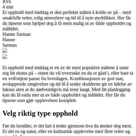
RSS
4 min
Et opphold med middag er den perfekte måten å koble av på – med
smakfulle retter, rolig atmosfære og tid til å nyte øyeblikket. Her får
du tipsene som hjelper deg å få mest mulig ut av både oppholdet og
måltidet.
Hanne Sætnan
Hanne
Sætnan
Et opphold med middag er en av de mest populære måtene å unne
seg litt ekstra på – enten du vil overraske en du er glad i, eller bare ta
en velfortjent pause fra hverdagen. Kombinasjonen av god mat,
avslappende omgivelser og tid til å senke skuldrene gir en følelse av
luksus uten at du nødvendigvis må reise langt. Med litt planlegging
kan du få enda mer ut av både oppholdet og måltidet. Her får du
tipsene som gjør opplevelsen komplett.
Velg riktig type opphold
Før du bestiller, er det lurt å tenke gjennom hva du ønsker deg mest.
Er det ro og natur, eller en kulinarisk opplevelse med flere retter og