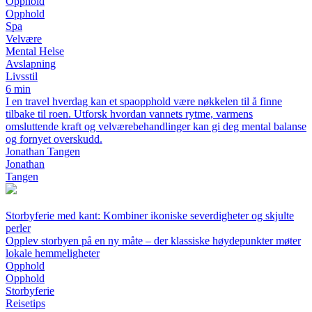
Opphold
Opphold
Spa
Velvære
Mental Helse
Avslapning
Livsstil
6 min
I en travel hverdag kan et spaopphold være nøkkelen til å finne
tilbake til roen. Utforsk hvordan vannets rytme, varmens
omsluttende kraft og velværebehandlinger kan gi deg mental balanse
og fornyet overskudd.
Jonathan Tangen
Jonathan
Tangen
Storbyferie med kant: Kombiner ikoniske severdigheter og skjulte
perler
Opplev storbyen på en ny måte – der klassiske høydepunkter møter
lokale hemmeligheter
Opphold
Opphold
Storbyferie
Reisetips