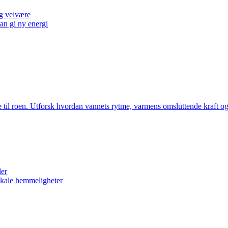
g velvære
an gi ny energi
ke til roen. Utforsk hvordan vannets rytme, varmens omsluttende kraft 
ler
okale hemmeligheter