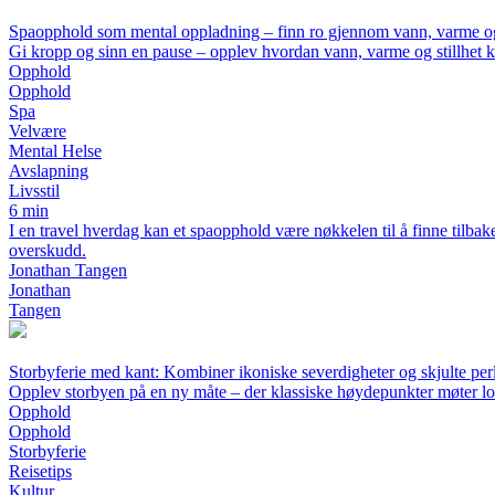
Spaopphold som mental oppladning – finn ro gjennom vann, varme o
Gi kropp og sinn en pause – opplev hvordan vann, varme og stillhet k
Opphold
Opphold
Spa
Velvære
Mental Helse
Avslapning
Livsstil
6 min
I en travel hverdag kan et spaopphold være nøkkelen til å finne tilba
overskudd.
Jonathan Tangen
Jonathan
Tangen
Storbyferie med kant: Kombiner ikoniske severdigheter og skjulte per
Opplev storbyen på en ny måte – der klassiske høydepunkter møter l
Opphold
Opphold
Storbyferie
Reisetips
Kultur