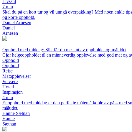
Livsstil
7 min
Skal du på en kort tur og vil unngå overpakking? Med noen enkle tips ka
og korte opphold.
Daniel Arnesen
Daniel
Arnesen
Opphold med middag: Slik får du mest ut av oppholdet og måltidet
Gjør helgeoppholdet til en minneverdig opplevelse med god mat og a
Opphold
Opphold
Reise
Matopplevelser
Velvære
Hotell
Inspirasjon
4 min
Et opphold med middag er den perfekte måten å koble av på – med smakf
måltidet.
Hanne Sætnan
Hanne
Sætnan