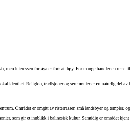
ia, men interessen for øya er fortsatt høy. For mange handler en reise t
lokal identitet. Religion, tradisjoner og seremonier er en naturlig del 
sentrum. Området er omgitt av risterrasser, små landsbyer og templer, o
ier, som gir et innblikk i balinesisk kultur. Samtidig er området kjent 