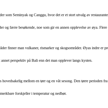
steder som Seminyak og Canggu, hvor det er et stort utvalg av restaurant
der og færre besøkende, noe som gir en annen opplevelse av øya. Flere 
stområder finner man vulkaner, rismarker og skogsområder. Øyas indre er 
 annet perspektiv på Bali enn det man opplever langs kysten.
es hovedsakelig mellom en tørr og en våt sesong. Den tørre perioden fra
erkbare forskjeller i temperatur og nedbør.