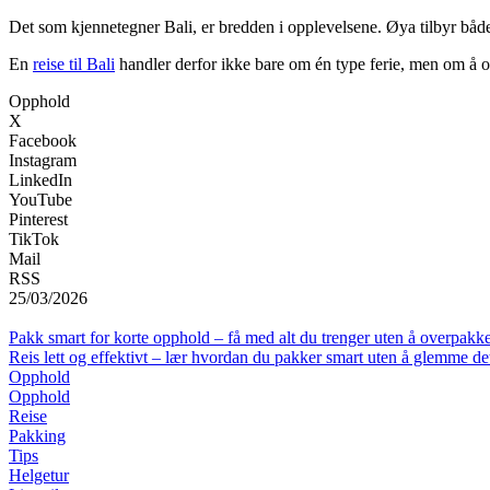
Det som kjennetegner Bali, er bredden i opplevelsene. Øya tilbyr både 
En
reise til Bali
handler derfor ikke bare om én type ferie, men om å op
Opphold
X
Facebook
Instagram
LinkedIn
YouTube
Pinterest
TikTok
Mail
RSS
25/03/2026
Pakk smart for korte opphold – få med alt du trenger uten å overpakk
Reis lett og effektivt – lær hvordan du pakker smart uten å glemme det
Opphold
Opphold
Reise
Pakking
Tips
Helgetur